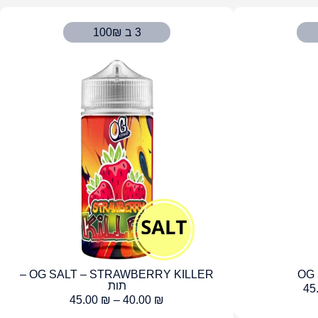
3 ב 100₪
OG SALT – STRAWBERRY KILLER –
OG 
תות
45
45.00
₪
–
40.00
₪