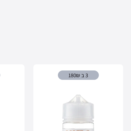
3 ב 180₪