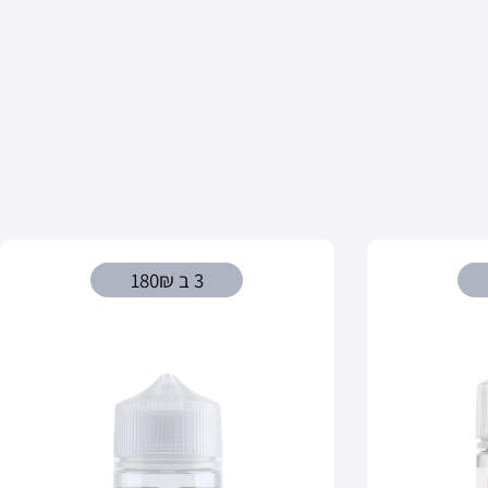
3 ב 180₪