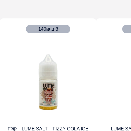
3 ב 140₪
LUME SALT – BUBBLE GUM ICE –
LUME SALT – FIZZY COLA ICE – קולה