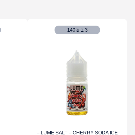
3 ב 140₪
LUME SALT – CHERRY SODA ICE –