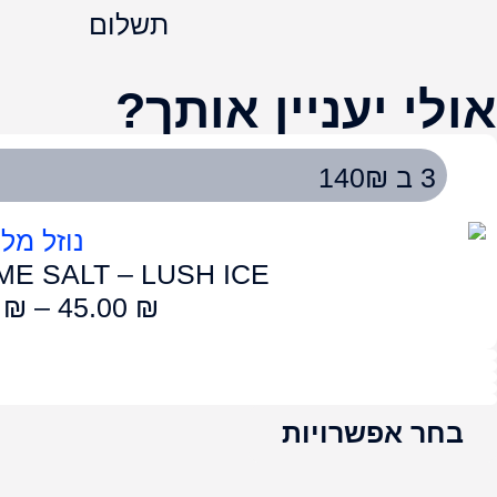
LUME SALT – EN
50.00
₪
–
4