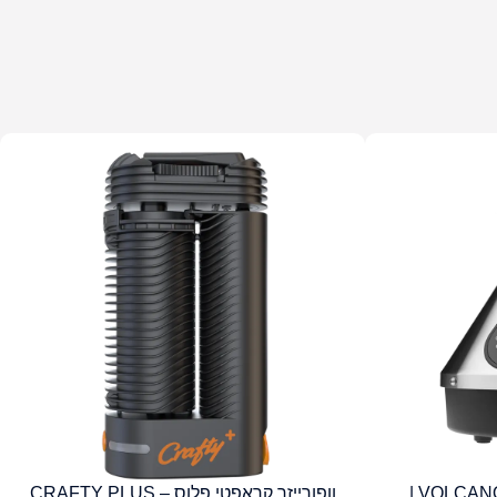
VOLCANO HYBRID VAPORIZER |
וופורייזר קראפטי פלוס – CRAFTY PLUS