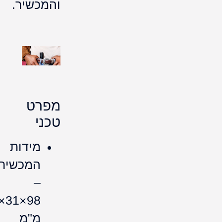
98×31×21.6