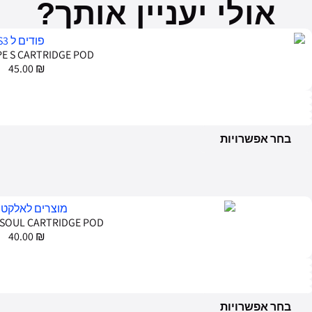
GEEKVAPE N CARTR
40.00
₪
GEEKVAPE WENAX 
55.00
₪