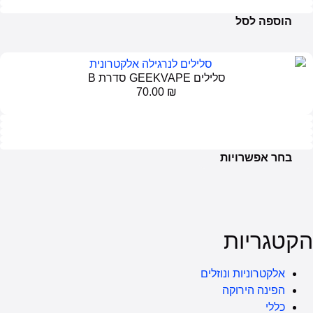
ם GEEKVAPE סדרת B
70.00
₪
לים