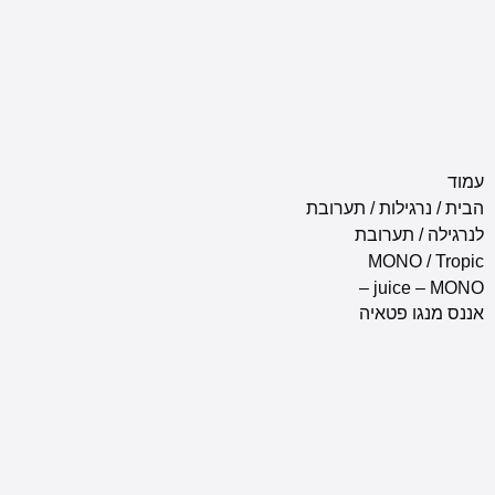
וד
ית
/
נרגילות
/
תערובת
רגילה
/
תערובת
MONO
/ Trop
juice – MONO –
נס מנגו פטאיה