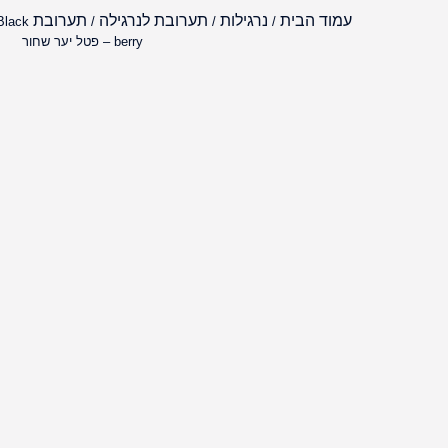
עמוד הבית
נרגילות
תערובת לנרגילה
תערובת MUST HAVE
Black
/
/
/
berry – פטל יער שחור