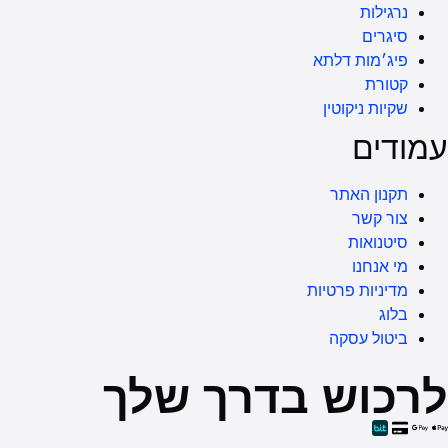
דלתא
וטין
תר
פרטיות
קה
ש בדרך שלך