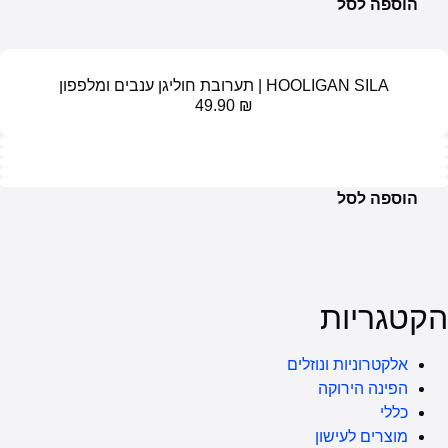
ל
 | תערובת חוליגן ענבים ומלפפון
49.90
₪
ל
ות
ת ונוזלים
רוקה
עישון