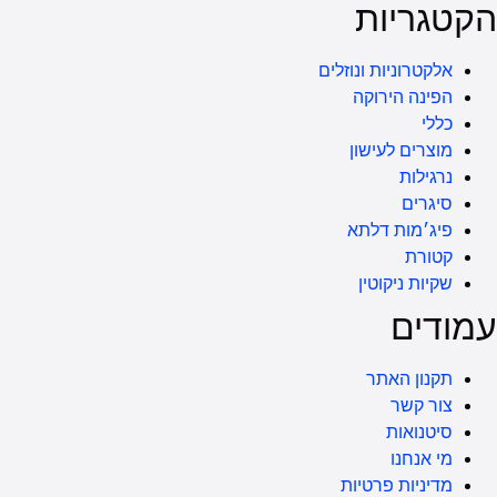
ות
ת ונוזלים
רוקה
עישון
דלתא
וטין
תר
פרטיות