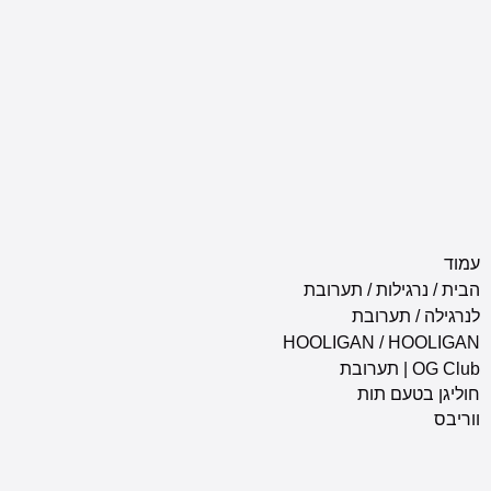
ת
/
תערובת
ובת
HOOLIGAN
/
O | תערובת
תות