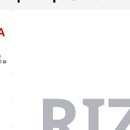
ר
0
₪