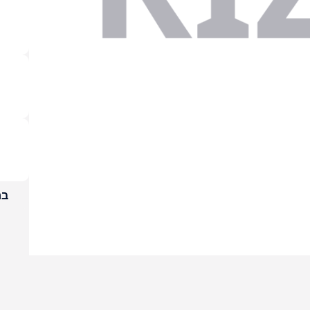
בח
ילבר
79.00