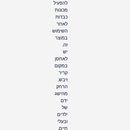
להפעיל
מכונות
כבדות
לאחר
השימוש
במוצר
זה.
יש
לאחסן
במקום
קריר
ויבש,
הרחק
מהישג
ידם
של
ילדים
ובעלי
חיים.