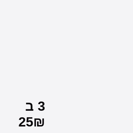
3 ב
25₪