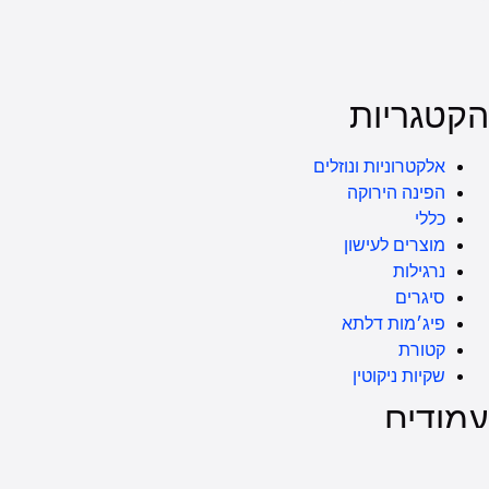
ריות
טרוניות ונוזלים
נה הירוקה
י
רים לעישון
ילות
רים
׳מות דלתא
ורת
ות ניקוטין
ים
ון האתר