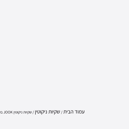
עמוד הבית
שקיות ניקוטין
/
/ שקיות ניקוטין JOOK בטעם מנטה – Peppermint