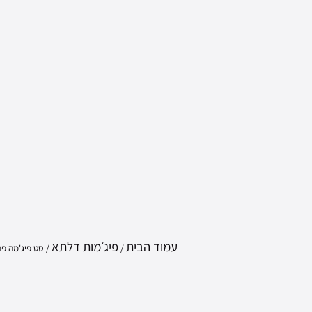
עמוד הבית
פיג׳מות דלתא
/
/ סט פיג'מה פרוותי nnie