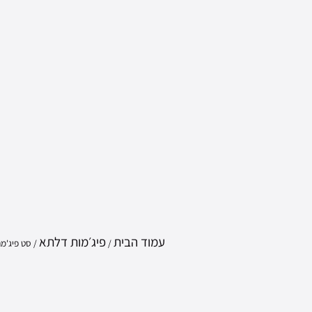
עמוד הבית
פיג׳מות דלתא
/
/ סט פיג'מה פוט