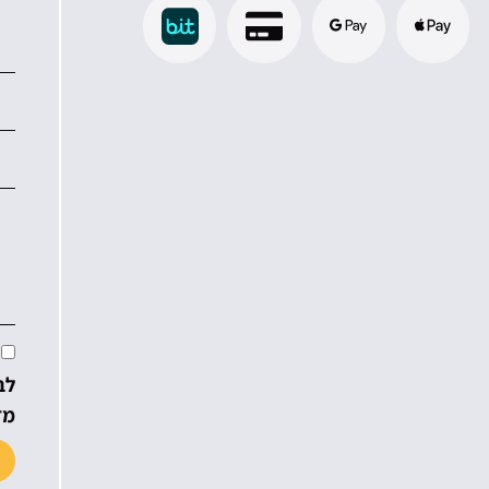
לב
מד