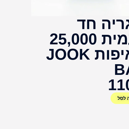
ריה חד
פעמית 25,000
שאיפות JOOK
B
11
 לסל