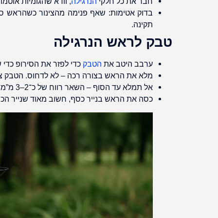
חבר את כל חלקי
הנרגילה
, וודא שהגומיות אוטמו
בדוק אטימות: שאף פנימה מהצינור כשהראש סגו
תקינה.
טבק לראש הנרגילה
ערבב היטב את
הטבק
כדי לפזר את הסירופ כדי ש
מלא את הראש בצורה רכה – לא לדחוס. הטבק צרי
אל תמלא עד הסוף – השאר רווח של כ־2–3 מ”מ מהשוליים, כדי שלא ידבק ל
כסה את הראש בנייר כסף, חשוב מאוד שנייר הכס