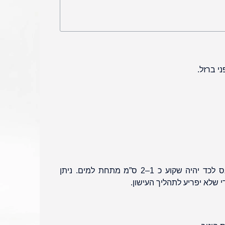
ני ברזל.
מלא את הכד במים קרים עד שהצינור התחתון שנכנס לכד יהיה שקוע כ 1–2 ס”מ מתחת למים. ניתן
י שלא יפריע לתהליך העישון.